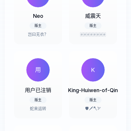
Neo
威震天
版主
版主
岂曰无衣？
🀅🀅🀅🀅🀅🀅🀅🀅
用
K
用户已注销
King-Huiwen-of-Qin
版主
版主
蛇来运转
🛡️🗡️🪓🏹