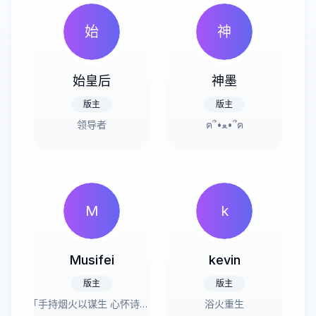
始
神
始皇后
神墨
版主
版主
领导者
ฅ՞•ﻌ•՞ฅ
M
k
Musifei
kevin
版主
版主
「手持烟火以谋生 心怀诗意以谋爱」
浴火重生