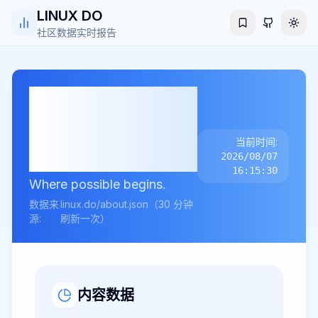
LINUX DO
切换
社区数据实时报告
LINUX DO
社
区数据实时报
当前时间:
告
2026/08/07
16:15:31
Where possible begins.
数据来
linux.do/about.json（30 分钟
源:
刷新一次）
内容数据